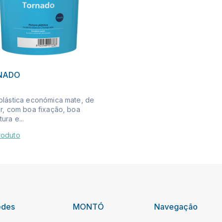
NADO
 plástica económica mate, de
or, com boa fixação, boa
ura e...
roduto
edes
MONTÓ
Navegação