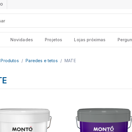
ÃO
Novidades
Projetos
Lojas próximas
Pergun
Produtos
/
Paredes e tetos
/
MATE
TE