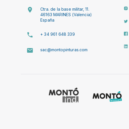
Ctra. de la base militar, 11.
46163 MARINES (Valencia)
España
+ 34 961 648 339
sac@montopinturas.com