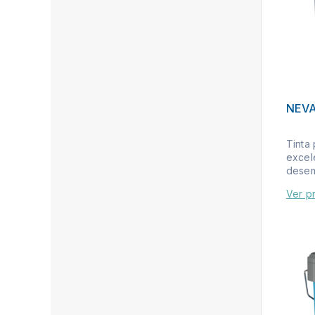
NEV
Tinta 
excel
desem
Ver p