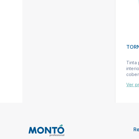
TOR
Tinta
interi
cobert
Ver p
R