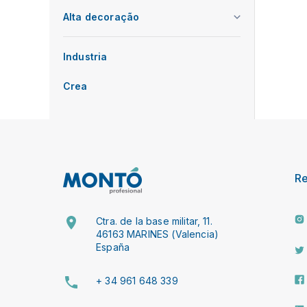
Alta decoração
Industria
Crea
R
Ctra. de la base militar, 11.
46163 MARINES (Valencia)
España
+ 34 961 648 339