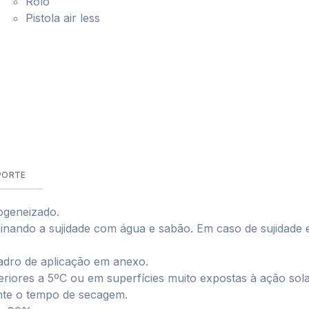
Rolo
Pistola air less
PORTE
ogeneizado.
minando a sujidade com água e sabão. Em caso de sujidade 
adro de aplicação em anexo.
riores a 5ºC ou em superfícies muito expostas à ação sola
nte o tempo de secagem.