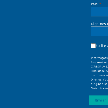
Pais
Diga-nos 
Eu li e
Informações 
Responsável
CIF/NIF: A46
Finalidade: 
lhe nossos s
Direitos: Vo
dirigindo-se
Mais informa
Enviar