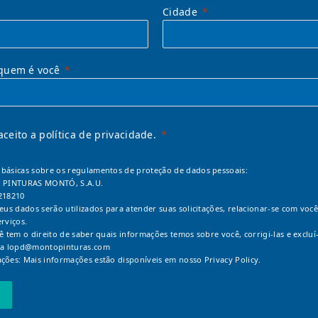
Cidade
quem é você
 aceito a política de privacidade.
básicas sobre os regulamentos de proteção de dados pessoais:
: PINTURAS MONTÓ, S.A.U.
218210
Seus dados serão utilizados para atender suas solicitações, relacionar-se com você
erviços.
cê tem o direito de saber quais informações temos sobre você, corrigi-las e excluí-
 a
lopd@montopinturas.com
ções: Mais informações estão disponíveis em nosso
Privacy Policy.