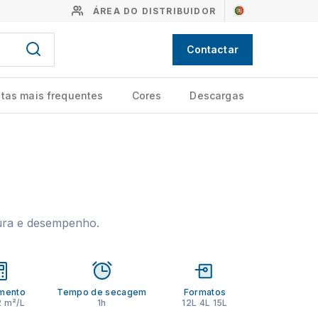
ÁREA DO DISTRIBUIDOR
Contactar
tas mais frequentes
Cores
Descargas
cura e desempenho.
mento
Tempo de secagem
Formatos
2 m²/L
1h
12L 4L 15L