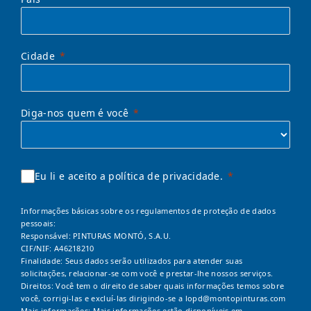
Cidade
Diga-nos quem é você
Eu li e aceito a política de privacidade.
Informações básicas sobre os regulamentos de proteção de dados
pessoais:
Responsável: PINTURAS MONTÓ, S.A.U.
CIF/NIF: A46218210
Finalidade: Seus dados serão utilizados para atender suas
solicitações, relacionar-se com você e prestar-lhe nossos serviços.
Direitos: Você tem o direito de saber quais informações temos sobre
você, corrigi-las e excluí-las dirigindo-se a
lopd@montopinturas.com
Mais informações: Mais informações estão disponíveis em