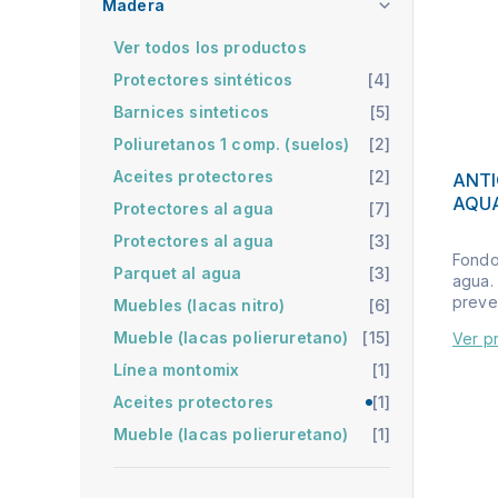
Madera
Ver todos los productos
Protectores sintéticos
[4]
Barnices sinteticos
[5]
Poliuretanos 1 comp. (suelos)
[2]
Aceites protectores
[2]
ANT
AQUA
Protectores al agua
[7]
Protectores al agua
[3]
Fondo
Parquet al agua
[3]
agua. 
preven
Muebles (lacas nitro)
[6]
Mueble (lacas polieruretano)
[15]
Ver p
Línea montomix
[1]
Aceites protectores
[1]
Mueble (lacas polieruretano)
[1]