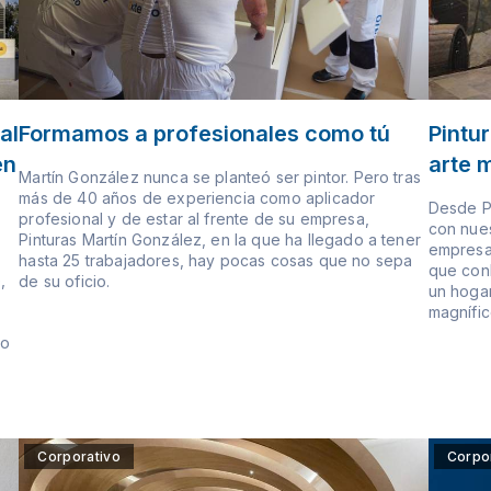
al
Formamos a profesionales como tú
Pintur
en
arte 
Martín González nunca se planteó ser pintor. Pero tras
más de 40 años de experiencia como aplicador
Desde P
profesional y de estar al frente de su empresa,
con nues
z
Pinturas Martín González, en la que ha llegado a tener
empresa 
hasta 25 trabajadores, hay pocas cosas que no sepa
que con
,
de su oficio.
un hogar
0
magnífic
lo
Corporativo
Corpo