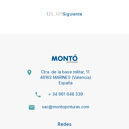
1
2
3
...
10
11
Siguiente
Ctra. de la base militar, 11.
46163 MARINES (Valencia)
España
+ 34 961 648 339
sac@montopinturas.com
Redes