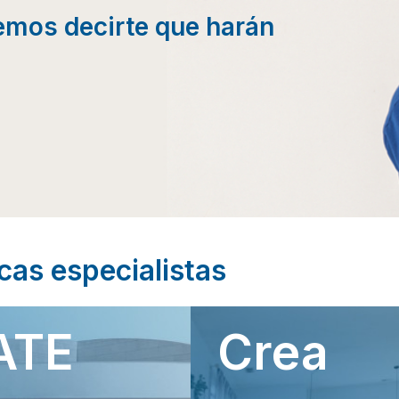
emos decirte que harán
as especialistas
ATE
Crea