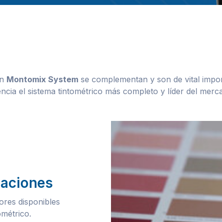
an
Montomix System
se complementan y son de vital impor
ia el sistema tintométrico más completo y líder del merc
naciones
ores disponibles
ométrico.