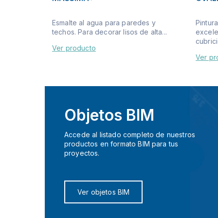
Esmalte al agua para paredes y
Pintura
techos. Para decorar lisos de alta...
excelen
cubrici
Ver producto
Ver pr
Objetos BIM
Accede al listado completo de nuestros
productos en formato BIM para tus
proyectos.
Ver objetos BIM