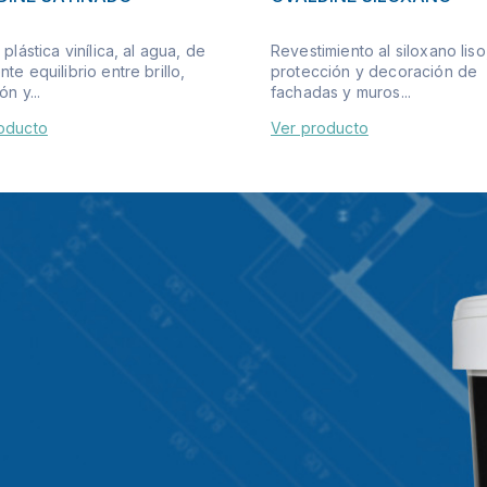
 plástica vinílica, al agua, de
Revestimiento al siloxano liso
te equilibrio entre brillo,
protección y decoración de
ón y...
fachadas y muros...
oducto
Ver producto