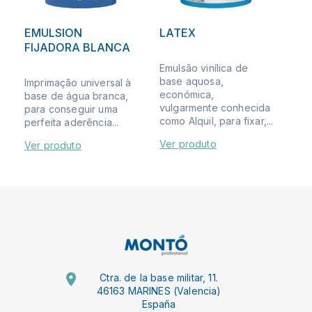
EMULSION
LATEX
FIJADORA BLANCA
Emulsão vinílica de
base aquosa,
Imprimação universal à
económica,
base de água branca,
vulgarmente conhecida
para conseguir uma
como Alquil, para fixar,...
perfeita aderência...
Ver produto
Ver produto
Ctra. de la base militar, 11.
46163 MARINES (Valencia)
España