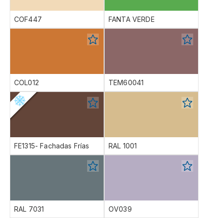
COF447
FANTA VERDE
COL012
TEM60041
FE1315- Fachadas Frías
RAL 1001
RAL 7031
OV039