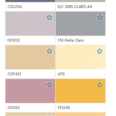
COL054
ELF GRIS CLARO A6
FE1302
174 Perla Claro
COF451
476
OV025
FE1240