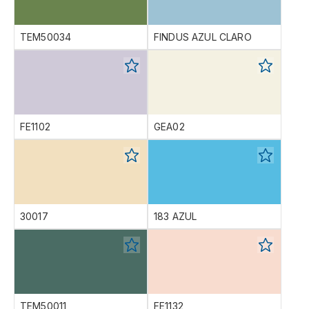
TEM50034
FINDUS AZUL CLARO
FE1102
GEA02
30017
183 AZUL
TEM50011
FE1132