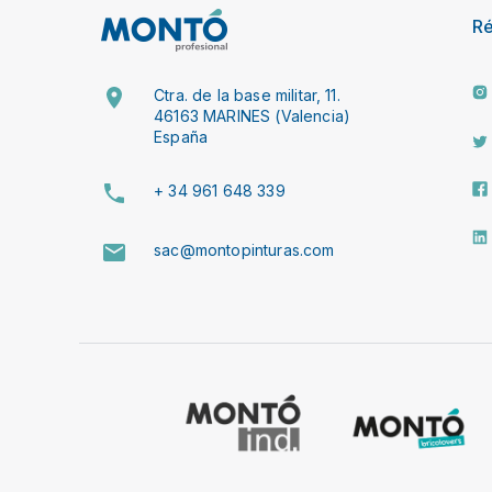
R
Ctra. de la base militar, 11.
46163 MARINES (Valencia)
España
+ 34 961 648 339
sac@montopinturas.com