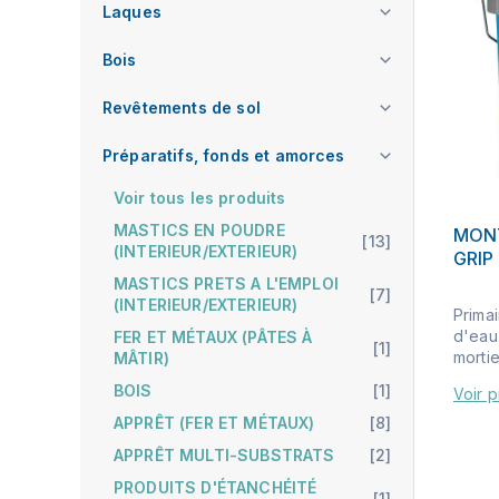
Laques
Bois
Revêtements de sol
Préparatifs, fonds et amorces
Voir tous les produits
MASTICS EN POUDRE
MONT
[13]
(INTERIEUR/EXTERIEUR)
GRIP
MASTICS PRETS A L'EMPLOI
[7]
(INTERIEUR/EXTERIEUR)
Primai
d'eau.
FER ET MÉTAUX (PÂTES À
[1]
mortie
MÂTIR)
BOIS
[1]
Voir p
APPRÊT (FER ET MÉTAUX)
[8]
APPRÊT MULTI-SUBSTRATS
[2]
PRODUITS D'ÉTANCHÉITÉ
[1]