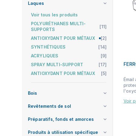
Laques
Voir tous les produits
POLYURÉTHANES MULTI-
[11]
SUPPORTS
ANTIOXYDANT POUR MÉTAUX
[2]
SYNTHÉTIQUES
[14]
ACRYLIQUES
[9]
FERR
SPRAY MULTI-SUPPORT
[17]
ANTIOXYDANT POUR MÉTAUX
[5]
Émail
prote
l'oxyd
Bois
Voir p
Revêtements de sol
Préparatifs, fonds et amorces
Produits à utilisation spécifique