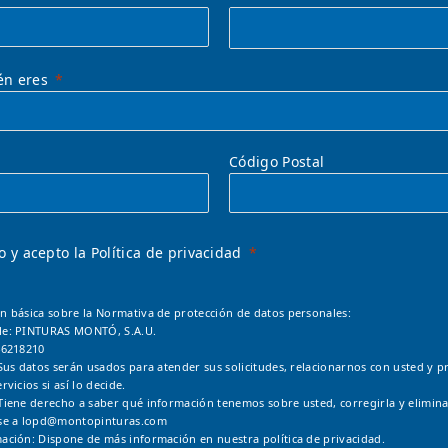
én eres
Código Postal
o y acepto la Política de privacidad
n básica sobre la Normativa de protección de datos personales:
le: PINTURAS MONTÓ, S.A.U.
46218210
Sus datos serán usados para atender sus solicitudes, relacionarnos con usted y pr
rvicios si así lo decide.
Tiene derecho a saber qué información tenemos sobre usted, corregirla y elimina
se a
lopd@montopinturas.com
ación: Dispone de más información en nuestra
política de privacidad.