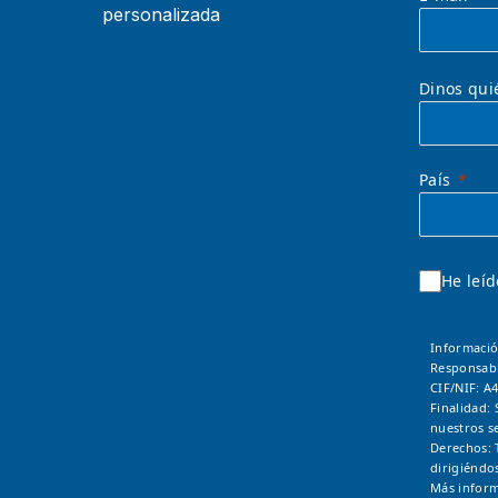
personalizada
Dinos qui
País
He leíd
Informació
Responsab
CIF/NIF: A
Finalidad: 
nuestros se
Derechos: 
dirigiéndo
Más inform