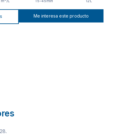
0 m²/L
15-45min
12L
Me interesa este producto
os
ores
28.