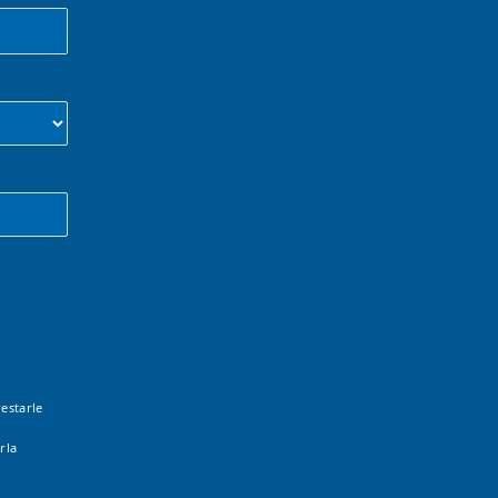
estarle
rla