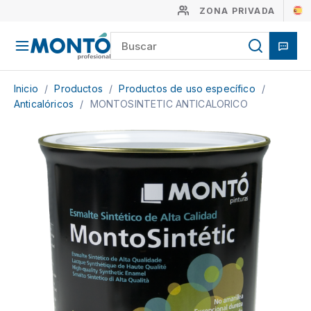
ZONA PRIVADA
Inicio
/
Productos
/
Productos de uso específico
/
Anticalóricos
/
MONTOSINTETIC ANTICALORICO