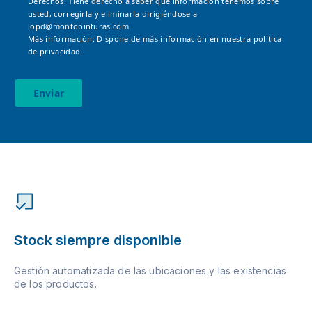
Derechos: Tiene derecho a saber qué información tenemos sobre
usted, corregirla y eliminarla dirigiéndose a
lopd@montopinturas.com
Más información: Dispone de más información en nuestra
política
de privacidad.
Enviar
Stock siempre disponible
Gestión automatizada de las ubicaciones y las existencias
de los productos.