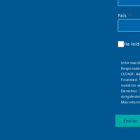
País
He leíd
Informació
Responsab
CIF/NIF: A
Finalidad: 
nuestros se
Derechos: 
dirigiéndo
Más inform
Enviar