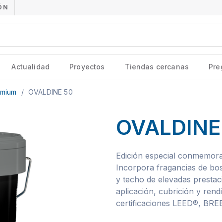
ÓN
Actualidad
Proyectos
Tiendas cercanas
Pre
emium
/
OVALDINE 50
OVALDINE
Edición especial conmemorat
Incorpora fragancias de bos
y techo de elevadas prestaci
aplicación, cubrición y rend
certificaciones LEED®, BR