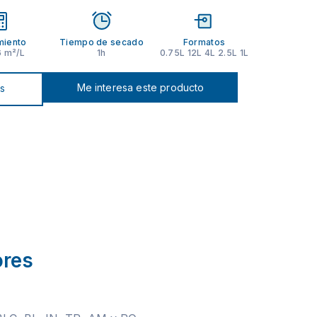
miento
Tiempo de secado
Formatos
6 m²/L
1h
0.75L 12L 4L 2.5L 1L
Me interesa este producto
os
ores