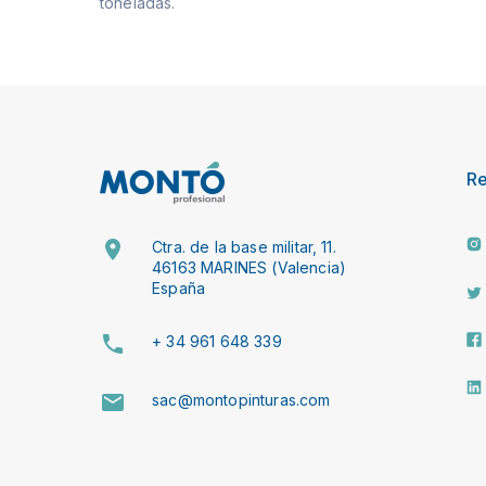
toneladas.
R
Ctra. de la base militar, 11.
46163 MARINES (Valencia)
España
+ 34 961 648 339
sac@montopinturas.com