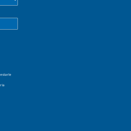
estarle
rla