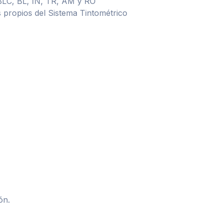
BLC, BL, IN, TR, AM y RO
 propios del Sistema Tintométrico
ón.