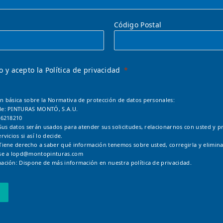
Código Postal
o y acepto la Política de privacidad
n básica sobre la Normativa de protección de datos personales:
le: PINTURAS MONTÓ, S.A.U.
46218210
Sus datos serán usados para atender sus solicitudes, relacionarnos con usted y pr
rvicios si así lo decide.
Tiene derecho a saber qué información tenemos sobre usted, corregirla y elimina
se a
lopd@montopinturas.com
ación: Dispone de más información en nuestra
política de privacidad.