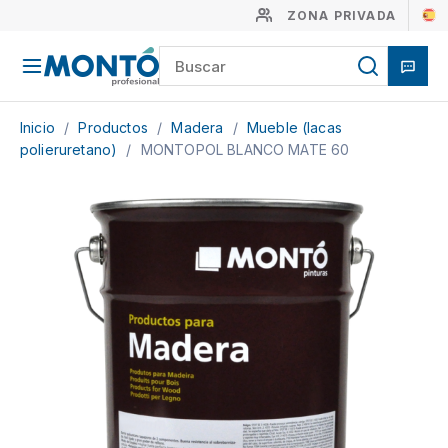
ZONA PRIVADA
Inicio
/
Productos
/
Madera
/
Mueble (lacas
polieruretano)
/
MONTOPOL BLANCO MATE 60