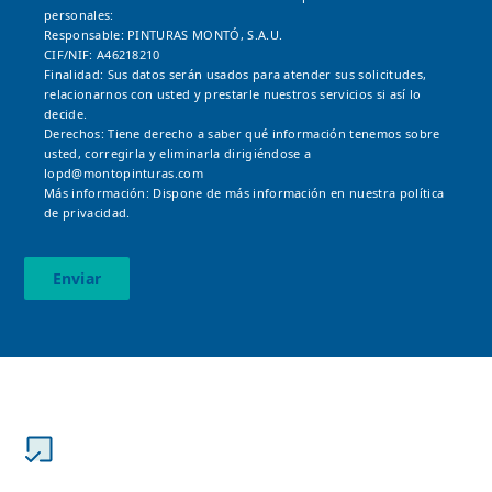
personales:
Responsable: PINTURAS MONTÓ, S.A.U.
CIF/NIF: A46218210
Finalidad: Sus datos serán usados para atender sus solicitudes,
relacionarnos con usted y prestarle nuestros servicios si así lo
decide.
Derechos: Tiene derecho a saber qué información tenemos sobre
usted, corregirla y eliminarla dirigiéndose a
lopd@montopinturas.com
Más información: Dispone de más información en nuestra
política
de privacidad.
Enviar