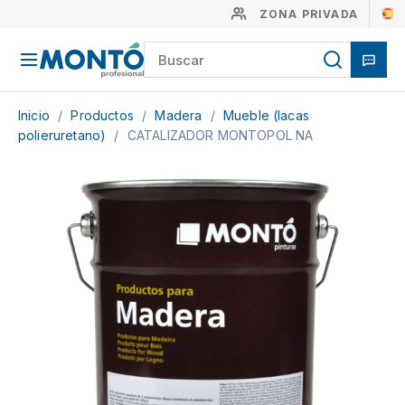
ZONA PRIVADA
Inicio
/
Productos
/
Madera
/
Mueble (lacas
polieruretano)
/
CATALIZADOR MONTOPOL NA