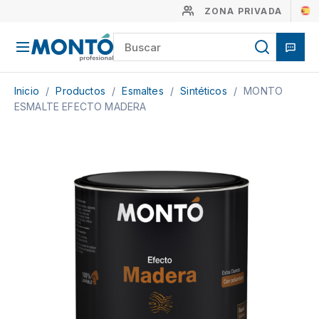
ZONA PRIVADA
Inicio
/
Productos
/
Esmaltes
/
Sintéticos
/
MONTO
ESMALTE EFECTO MADERA