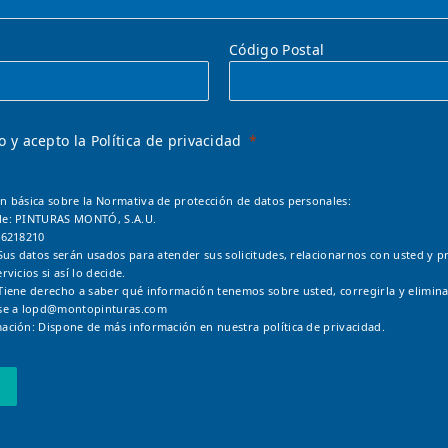
Código Postal
o y acepto la Política de privacidad
n básica sobre la Normativa de protección de datos personales:
le: PINTURAS MONTÓ, S.A.U.
46218210
Sus datos serán usados para atender sus solicitudes, relacionarnos con usted y pr
rvicios si así lo decide.
Tiene derecho a saber qué información tenemos sobre usted, corregirla y elimina
se a
lopd@montopinturas.com
ación: Dispone de más información en nuestra
política de privacidad.