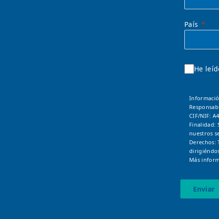
País
He leíd
Informació
Responsab
CIF/NIF: A
Finalidad: 
nuestros se
Derechos: 
dirigiéndo
Más inform
Enviar