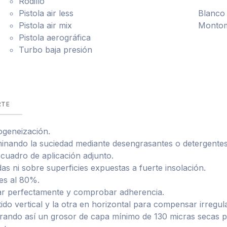
Rodillo
Pistola air less
Blanco 
Pistola air mix
Montom
Pistola aerográfica
Turbo baja presión
RTE
ogeneización.
iminando la suciedad mediante desengrasantes o detergentes
cuadro de aplicación adjunto.
as ni sobre superficies expuestas a fuerte insolación.
es al 80%.
sar perfectamente y comprobar adherencia.
ido vertical y la otra en horizontal para compensar irregul
rando así un grosor de capa mínimo de 130 micras secas pa