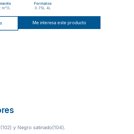
miento
Formatos
2 m²/L
0.75L 4L
Me interesa este producto
os
ores
(102) y Negro satinado(104).