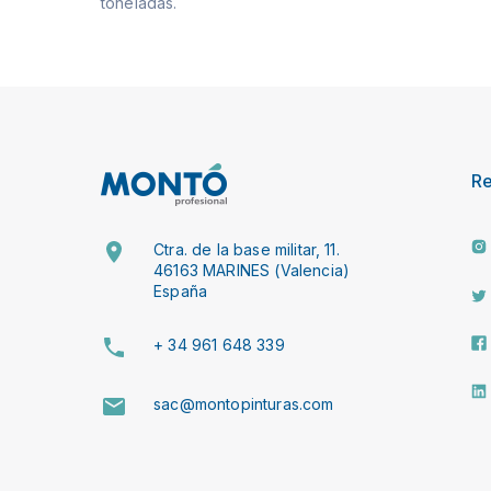
toneladas.
R
Ctra. de la base militar, 11.
46163 MARINES (Valencia)
España
+ 34 961 648 339
sac@montopinturas.com