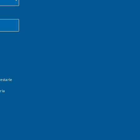
estarle
rla