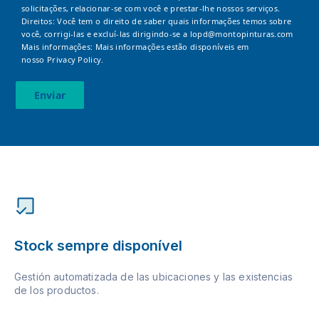
solicitações, relacionar-se com você e prestar-lhe nossos serviços.
Direitos: Você tem o direito de saber quais informações temos sobre
você, corrigi-las e excluí-las dirigindo-se a
lopd@montopinturas.com
Mais informações: Mais informações estão disponíveis em
nosso
Privacy Policy.
Enviar
Stock sempre disponível
Gestión automatizada de las ubicaciones y las existencias
de los productos.