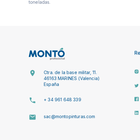
toneladas.
R
Ctra. de la base militar, 11.
46163 MARINES (Valencia)
España
+ 34 961 648 339
sac@montopinturas.com