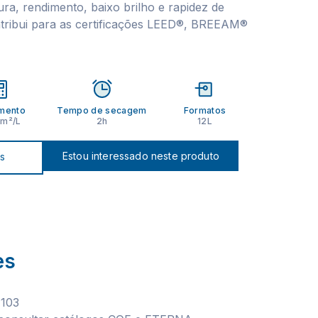
ura, rendimento, baixo brilho e rapidez de
tribui para as certificações LEED®, BREEAM®
mento
Tempo de secagem
Formatos
 m²/L
2h
12L
Estou interessado neste produto
os
es
 103