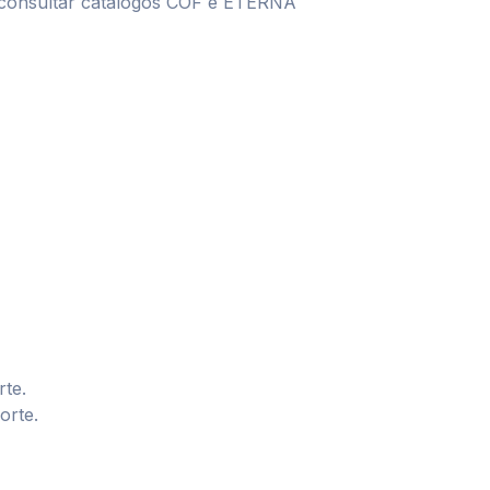
 consultar catálogos COF e ETERNA
te.
orte.