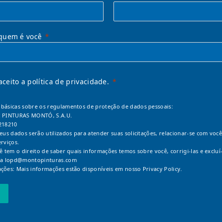
quem é você
 aceito a política de privacidade.
básicas sobre os regulamentos de proteção de dados pessoais:
: PINTURAS MONTÓ, S.A.U.
218210
Seus dados serão utilizados para atender suas solicitações, relacionar-se com você
erviços.
cê tem o direito de saber quais informações temos sobre você, corrigi-las e excluí-
 a
lopd@montopinturas.com
ções: Mais informações estão disponíveis em nosso
Privacy Policy.