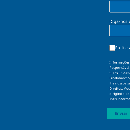
Diga-nos 
Eu li e
Informações 
Responsável
CIF/NIF: A46
Finalidade: 
lhe nossos s
Direitos: Vo
dirigindo-se
Mais informa
Enviar