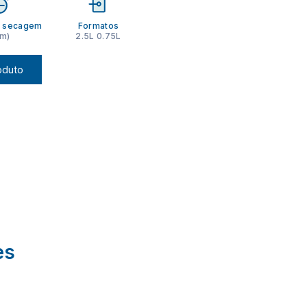
 secagem
Formatos
m)
2.5L 0.75L
oduto
es