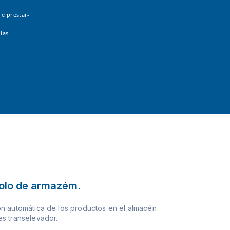
 e prestar-
las
olo de armazém.
n automática de los productos en el almacén
s transelevador.