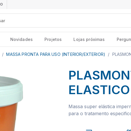
ÃO
Novidades
Projetos
Lojas próximas
Pergun
s
/
MASSA PRONTA PARA USO (INTERIOR/EXTERIOR)
/
PLASMON
PLASMONT
ELASTICO
Massa super elástica imperm
para o tratamento especifico