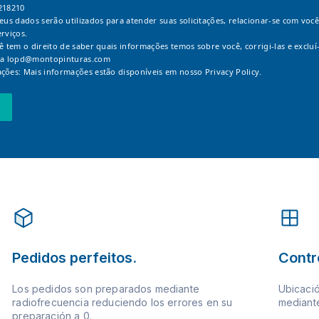
218210
Seus dados serão utilizados para atender suas solicitações, relacionar-se com você
erviços.
cê tem o direito de saber quais informações temos sobre você, corrigi-las e excluí-
 a
lopd@montopinturas.com
ções: Mais informações estão disponíveis em nosso
Privacy Policy.
Pedidos perfeitos.
Contr
Los pedidos son preparados mediante
Ubicació
radiofrecuencia reduciendo los errores en su
mediante
preparación a 0.