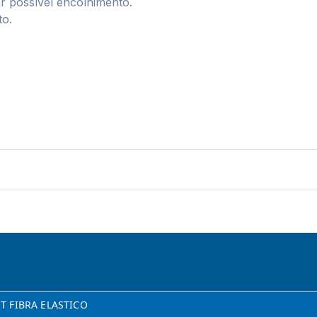
r possível encolhimento.
to.