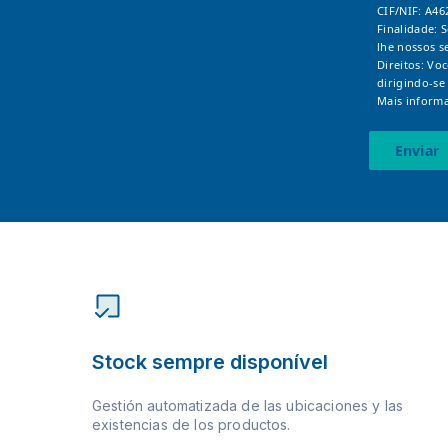
CIF/NIF: A46
Finalidade: 
lhe nossos s
Direitos: Vo
dirigindo-se
Mais informa
Enviar
Stock sempre disponível
Gestión automatizada de las ubicaciones y las
existencias de los productos.