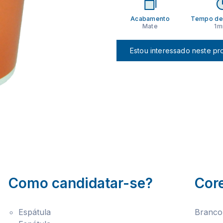
Acabamento
Tempo de
Mate
1m
Estou interessado neste pr
Como candidatar-se?
Cor
Espátula
Branco