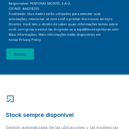
Responsável: PINTURAS MONTÓ, S.A.U.
CIF/NIF: A46218210
Finalidade: Seus dados serão utilizados para atender suas
solicitações, relacionar-se com você e prestar-lhe nossos serviços.
Direitos: Você tem o direito de saber quais informações temos sobre
você, corrigi-las e excluí-las dirigindo-se a
lopd@montopinturas.com
Mais informações: Mais informações estão disponíveis em
nosso
Privacy Policy.
Enviar
Stock sempre disponível
Gestión automatizada de las ubicaciones y las existencias