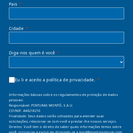
Pais
Cidade
Diga-nos quem é você
Eu li e aceito a política de privacidade.
Informações básicas sobre os regulamentos de proteção de dados
pessoais:
Responsável: PINTURAS MONTÓ, S.A.U.
CIF/NIF: A46218210
Finalidade: Seus dados serão utilizados para atender suas
solicitações, relacionar-se com você e prestar-lhe nossos serviços.
Direitos: Você tem o direito de saber quais informações temos sobre
você, corrigi-las e excluí-las dirigindo-se a
lopd@montopinturas.com