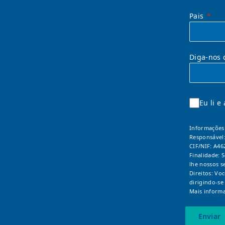
Pais
Diga-nos 
Eu li e
Informações 
Responsável
CIF/NIF: A46
Finalidade: 
lhe nossos s
Direitos: Vo
dirigindo-se
Mais informa
Enviar