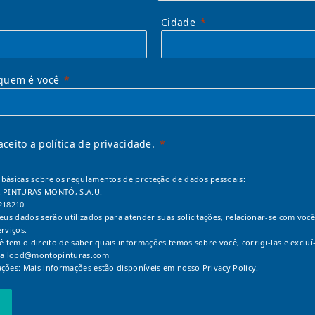
Cidade
quem é você
 aceito a política de privacidade.
básicas sobre os regulamentos de proteção de dados pessoais:
: PINTURAS MONTÓ, S.A.U.
218210
Seus dados serão utilizados para atender suas solicitações, relacionar-se com você
erviços.
cê tem o direito de saber quais informações temos sobre você, corrigi-las e excluí-
 a
lopd@montopinturas.com
ções: Mais informações estão disponíveis em nosso
Privacy Policy.