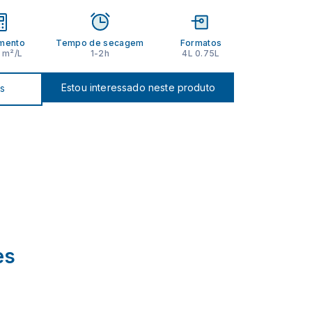
mento
Tempo de secagem
Formatos
0 m²/L
1-2h
4L 0.75L
Estou interessado neste produto
os
es