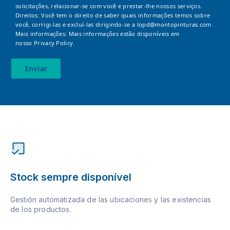
solicitações, relacionar-se com você e prestar-lhe nossos serviços.
Direitos: Você tem o direito de saber quais informações temos sobre
você, corrigi-las e excluí-las dirigindo-se a
lopd@montopinturas.com
Mais informações: Mais informações estão disponíveis em
nosso
Privacy Policy.
Enviar
Stock sempre disponível
Gestión automatizada de las ubicaciones y las existencias
de los productos.