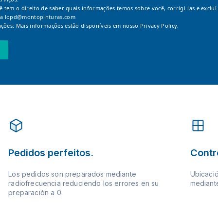
cê tem o direito de saber quais informações temos sobre você, corrigi-las e excluí-
 a
lopd@montopinturas.com
ções: Mais informações estão disponíveis em nosso
Privacy Policy.
Pedidos perfeitos.
Contr
Los pedidos son preparados mediante
Ubicació
radiofrecuencia reduciendo los errores en su
mediante
preparación a 0.