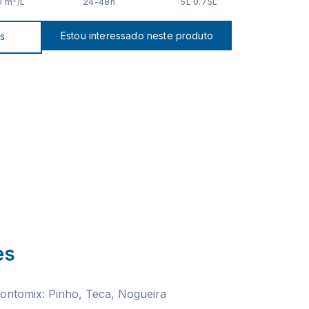
0 m²/L
24-48h
5L 0.75L
Estou interessado neste produto
os
es
ontomix: Pinho, Teca, Nogueira