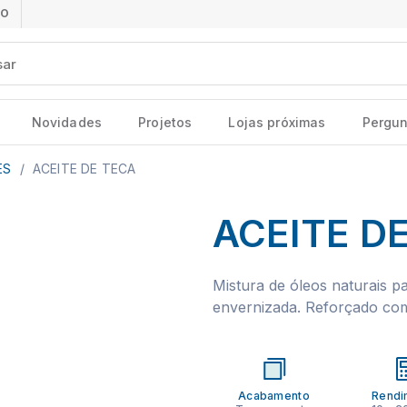
ÃO
Novidades
Projetos
Lojas próximas
Pergun
ES
/
ACEITE DE TECA
ACEITE D
Mistura de óleos naturais p
envernizada. Reforçado com 
Acabamento
Rendi