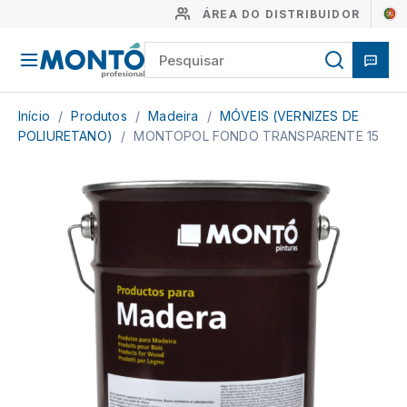
ÁREA DO DISTRIBUIDOR
Início
/
Produtos
/
Madeira
/
MÓVEIS (VERNIZES DE
POLIURETANO)
/
MONTOPOL FONDO TRANSPARENTE 15