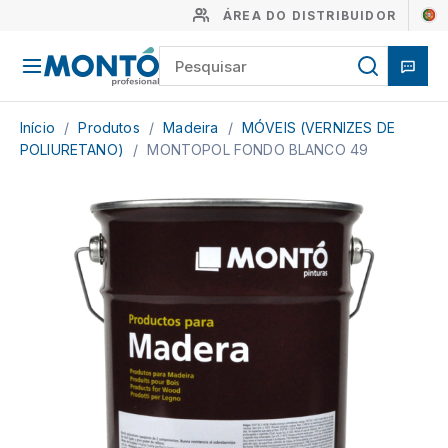
ÁREA DO DISTRIBUIDOR
Início
/
Produtos
/
Madeira
/
MÓVEIS (VERNIZES DE
POLIURETANO)
/
MONTOPOL FONDO BLANCO 49