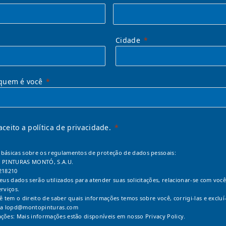
Cidade
quem é você
 aceito a política de privacidade.
básicas sobre os regulamentos de proteção de dados pessoais:
: PINTURAS MONTÓ, S.A.U.
218210
Seus dados serão utilizados para atender suas solicitações, relacionar-se com você
erviços.
cê tem o direito de saber quais informações temos sobre você, corrigi-las e excluí-
 a
lopd@montopinturas.com
ções: Mais informações estão disponíveis em nosso
Privacy Policy.