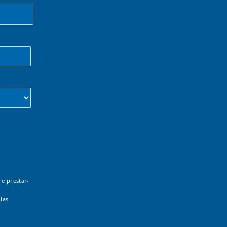
 e prestar-
las