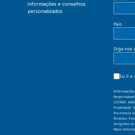
informações e conselhos
personalizados
Pais
Diga-nos 
Eu li e
Informações 
Responsável
CIF/NIF: A46
Finalidade: 
lhe nossos s
Direitos: Vo
dirigindo-se
Mais informa