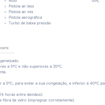
Rolo
554,
Pistola air less
Pistola air mix
Pistola aerográfica
Turbo de baixa pressão
PORTE
ogeneizado.
ores a 5ºC e não superiores a 35ºC.
nte.
 a 5ºC, para evitar a sua congelação, e inferior a 40ºC par
4 horas entre demãos):
e fibra de vidro (impregnar corretamente).