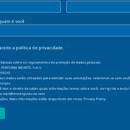
quem é você
 aceito a política de privacidade.
básicas sobre os regulamentos de proteção de dados pessoais:
: PINTURAS MONTÓ, S.A.U.
218210
Seus dados serão utilizados para atender suas solicitações, relacionar-se com você
erviços.
cê tem o direito de saber quais informações temos sobre você, corrigi-las e excluí-
 a
lopd@montopinturas.com
ções: Mais informações estão disponíveis em nosso
Privacy Policy.