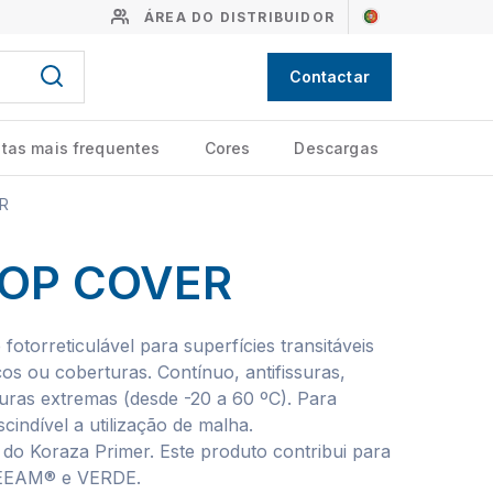
ÁREA DO DISTRIBUIDOR
Contactar
tas mais frequentes
Cores
Descargas
R
OP COVER
 fotorreticulável para superfícies transitáveis
ços ou coberturas. Contínuo, antifissuras,
turas extremas (desde -20 a 60 ºC). Para
cindível a utilização de malha.
do Koraza Primer. Este produto contribui para
REEAM® e VERDE.