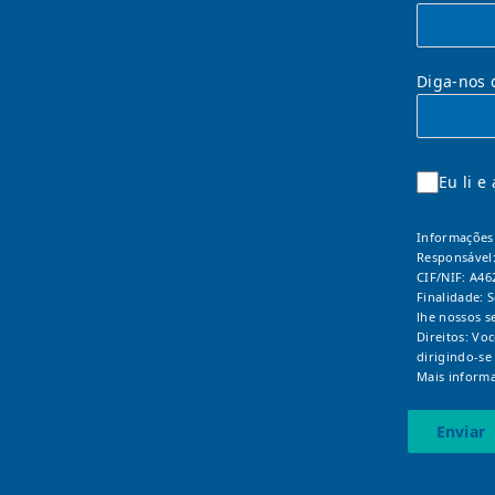
Diga-nos 
Eu li e
Informações 
Responsável
CIF/NIF: A46
Finalidade: 
lhe nossos s
Direitos: Vo
dirigindo-se
Mais informa
Enviar