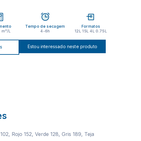
mento
Tempo de secagem
Formatos
2 m²/L
4-6h
12L 15L 4L 0.75L
Estou interessado neste produto
os
es
102, Rojo 152, Verde 128, Gris 189, Teja