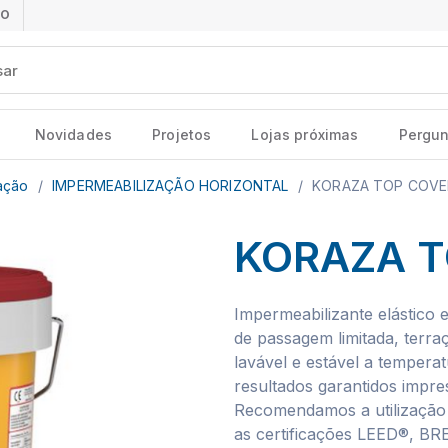
ÃO
Novidades
Projetos
Lojas próximas
Pergun
zação
/
IMPERMEABILIZAÇÃO HORIZONTAL
/
KORAZA TOP COVE
KORAZA T
Impermeabilizante elástico e
de passagem limitada, terra
lavável e estável a tempera
resultados garantidos impres
Recomendamos a utilização 
as certificações LEED®, B