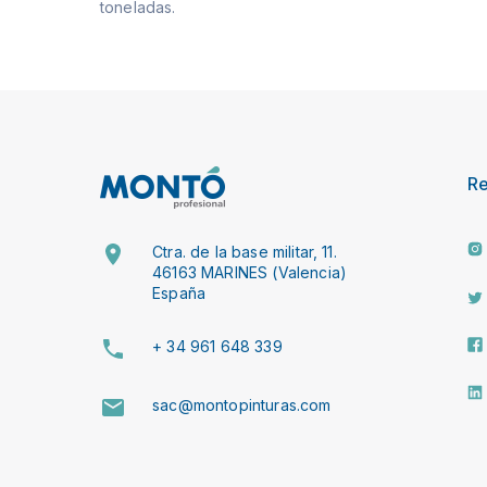
toneladas.
R
Ctra. de la base militar, 11.
46163 MARINES (Valencia)
España
+ 34 961 648 339
sac@montopinturas.com