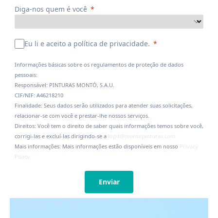
Diga-nos quem é você
Eu li e aceito a política de privacidade.
Informações básicas sobre os regulamentos de proteção de dados
pessoais:
Responsável: PINTURAS MONTÓ, S.A.U.
CIF/NIF: A46218210
Finalidade: Seus dados serão utilizados para atender suas solicitações,
relacionar-se com você e prestar-lhe nossos serviços.
Direitos: Você tem o direito de saber quais informações temos sobre você,
corrigi-las e excluí-las dirigindo-se a
lopd@montopinturas.com
Mais informações: Mais informações estão disponíveis em nosso
Privacy
Policy.
Enviar