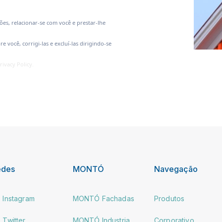
ções, relacionar-se com você e prestar-lhe
 você, corrigi-las e excluí-las dirigindo-se
rivacy Policy.
edes
MONTÓ
Navegação
Instagram
MONTÓ Fachadas
Produtos
Twitter
MONTÓ Industria
Corporativo