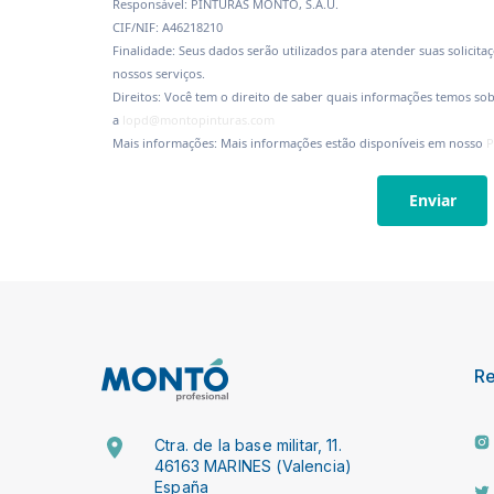
Responsável: PINTURAS MONTÓ, S.A.U.
CIF/NIF: A46218210
Finalidade: Seus dados serão utilizados para atender suas solicita
nossos serviços.
Direitos: Você tem o direito de saber quais informações temos sobre
a
lopd@montopinturas.com
Mais informações: Mais informações estão disponíveis em nosso
P
Enviar
R
Ctra. de la base militar, 11.
46163 MARINES (Valencia)
España