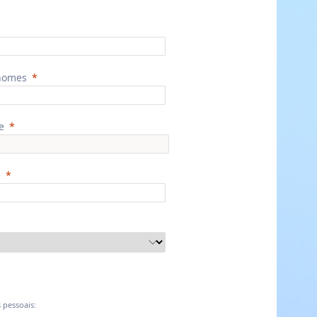
nomes
e
e
 pessoais: