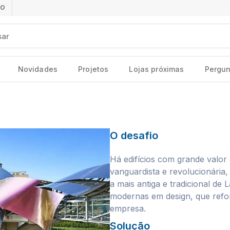
ÃO
Novidades
Projetos
Lojas próximas
Pergun
O desafio
Há edifícios com grande valor
vanguardista e revolucionária
a mais antiga e tradicional de
modernas em design, que refor
empresa.
Solução