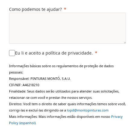
Como podemos te ajudar?
Eu li e aceito a política de privacidade.
Informações básicas sobre os regulamentos de proteção de dados
pessoais:
Responsável: PINTURAS MONTÓ, S.A.U.
CIF/NIF: A46218210
Finalidade: Seus dados serão utilizados para atender suas solicitações,
relacionar-se com você e prestar-lhe nossos serviços.
Direitos: Você tem o direito de saber quais informações temos sobre você,
corrigi-las e excluí-las dirigindo-se a
lopd@montopinturas.com
Mais informações: Mais informações estão disponíveis em nosso
Privacy
Policy (espanhol).