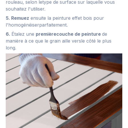
rouleau, selon letype de surface sur laquelle vous
souhaitez l'utiliser.
5. Remuez
ensuite la peinture effet bois pour
l'homogénéiserparfaitement.
6.
Étalez une
premièrecouche de peinture
de
manière à ce que le grain aille versle côté le plus
long.