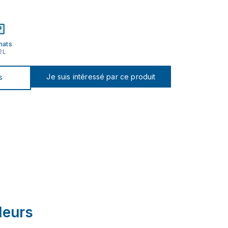
mats
2L
Je suis intéressé par ce produit
s
leurs