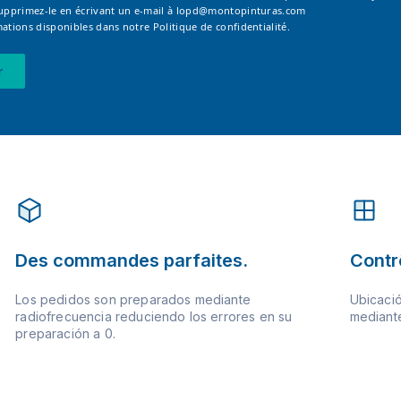
supprimez-le en écrivant un e-mail à
lopd@montopinturas.com
mations disponibles dans notre
Politique de confidentialité.
r
Des commandes parfaites.
Contrô
Los pedidos son preparados mediante
Ubicació
radiofrecuencia reduciendo los errores en su
mediante
preparación a 0.