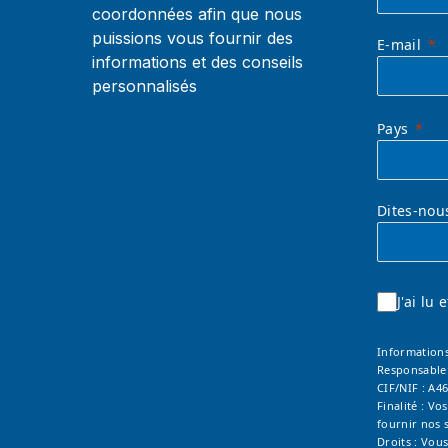
coordonnées afin que nous
puissions vous fournir des
E-mail
informations et des conseils
personnalisés
Pays
Dites-nou
J'ai lu
Informations
Responsable
CIF/NIF : A4
Finalité : V
fournir nos s
Droits : Vous