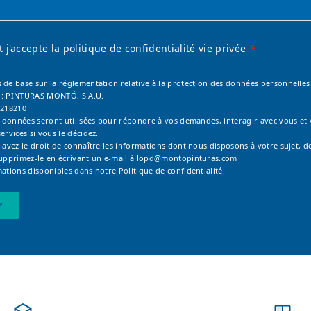
 et j'accepte la politique de confidentialité vie privée
 de base sur la réglementation relative à la protection des données personnelles 
 : PINTURAS MONTÓ, S.A.U.
6218210
os données seront utilisées pour répondre à vos demandes, interagir avec vous et
ervices si vous le décidez.
 avez le droit de connaître les informations dont nous disposons à votre sujet, de
supprimez-le en écrivant un e-mail à
lopd@montopinturas.com
mations disponibles dans notre
Politique de confidentialité.
r