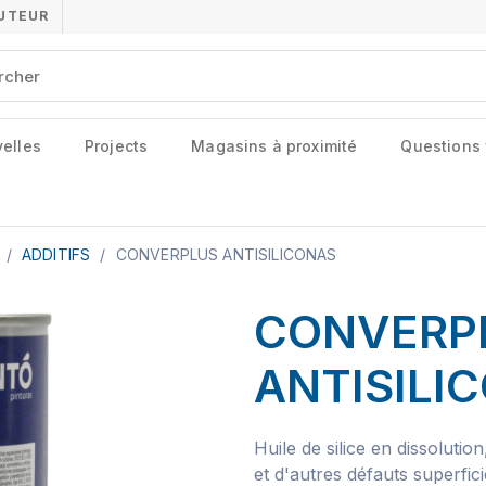
BUTEUR
elles
Projects
Magasins à proximité
Questions
e
/
ADDITIFS
/
CONVERPLUS ANTISILICONAS
CONVERP
ANTISILI
Huile de silice en dissolutio
et d'autres défauts superfic