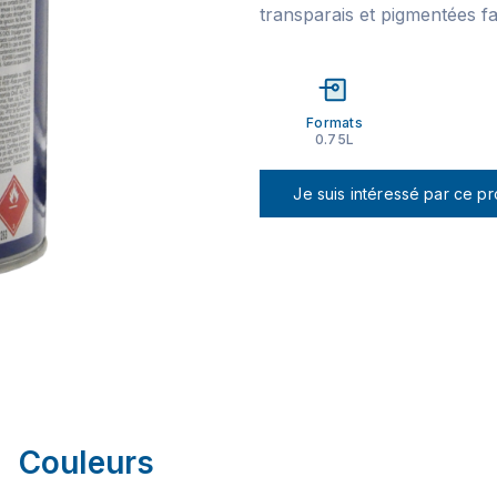
transparais et pigmentées 
Formats
0.75L
Je suis intéressé par ce pr
Couleurs