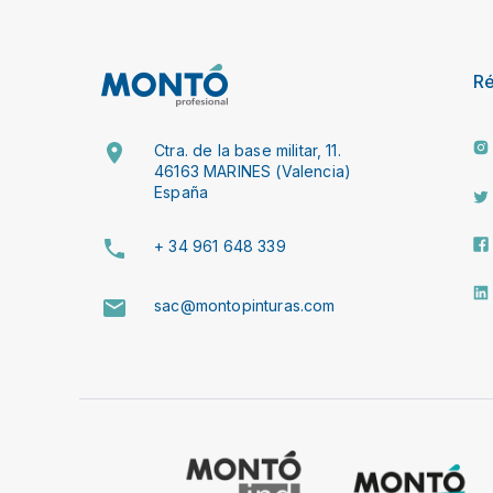
R
Ctra. de la base militar, 11.
46163 MARINES (Valencia)
España
+ 34 961 648 339
sac@montopinturas.com