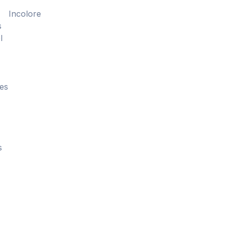
Incolore
s
l
tes
s