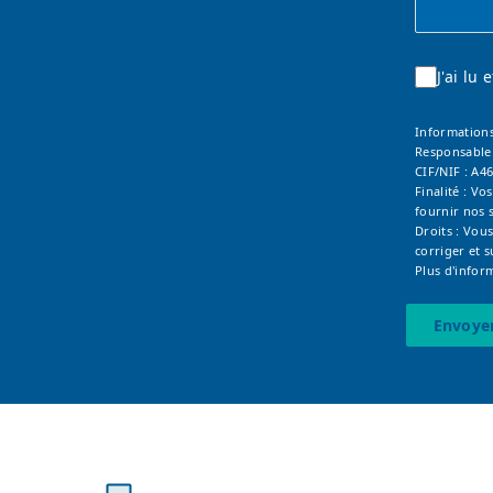
J'ai lu
Informations
Responsable
CIF/NIF : A4
Finalité : V
fournir nos s
Droits : Vous
corriger et 
Plus d'infor
Envoye