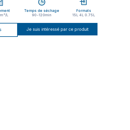
ement
Temps de séchage
Formats
 m²/L
90-120min
15L 4L 0.75L
Je suis intéressé par ce produit
s