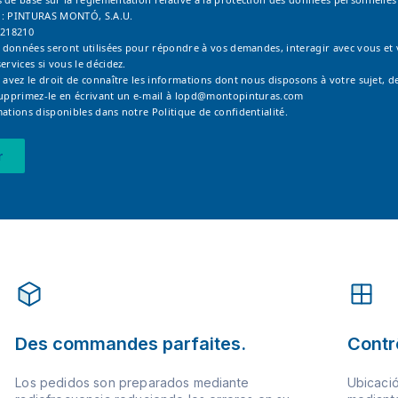
 : PINTURAS MONTÓ, S.A.U.
6218210
os données seront utilisées pour répondre à vos demandes, interagir avec vous et
ervices si vous le décidez.
 avez le droit de connaître les informations dont nous disposons à votre sujet, de
supprimez-le en écrivant un e-mail à
lopd@montopinturas.com
mations disponibles dans notre
Politique de confidentialité.
r
Des commandes parfaites.
Contrô
Los pedidos son preparados mediante
Ubicació