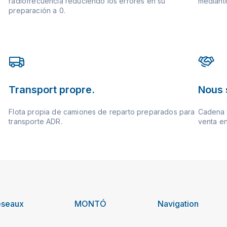
radiofrecuencia reduciendo los errores en su
mediante
preparación a 0.
Transport propre.
Nous 
Flota propia de camiones de reparto preparados para
Cadena d
transporte ADR.
venta en
éseaux
MONTÓ
Navigation