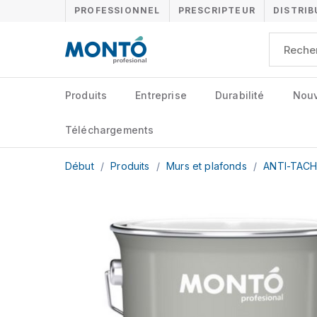
PROFESSIONNEL
PRESCRIPTEUR
DISTRI
Produits
Entreprise
Durabilité
Nouv
Téléchargements
Début
/
Produits
/
Murs et plafonds
/
ANTI-TAC