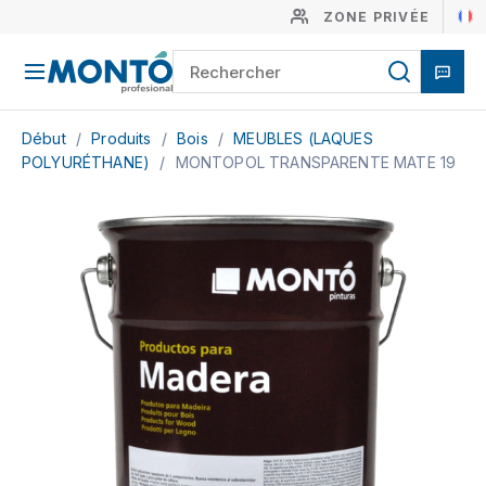
ZONE PRIVÉE
Début
/
Produits
/
Bois
/
MEUBLES (LAQUES
POLYURÉTHANE)
/
MONTOPOL TRANSPARENTE MATE 19